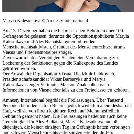
Maryia Kalesnikava © Amnesty International
Am 13. Dezember haben die belarussischen Behörden über 100
Gefangene freigelassen, darunter die Oppositionspolitikerin Maryia
Kalesnikava und Ales Bialiatski, einen führenden
Menschenrechtsaktivisten, Gründer des Menschenrechtszentrums
Viasna und Friedensnobelpreisträger.
Zuvor war mit den Vereinigten Staaten eine Vereinbarung zur
Lockerung der Sanktionen gegen die Kaliexporte des Landes
getroffen worden.
Der Anwalt der Organisation Viasna, Uladzimir Labkovich,
Präsidentschaftskandidat Viktar Barbaryka und Maryia
Kalesnikavas enger Vertrauter Maksim Znak sollen nach
Informationen von Viasna ebenfalls zu den Freigelassenen gehören.
Amnesty International begrüßt die Freilassungen. Über Tausend
Personen befinden sich in Belarus jedoch weiterhin allein deshalb in
Haft, weil sie von ihrem legitimen Recht auf Meinungsfreiheit
Gebrauch gemacht haben. Die Freilassungen bedeuten auch keine
Gerechtigkeit für Ales Bialiatksi, Maryia Kalesnikava und all
diejenigen, die keinen einzigen Tag im Gefängnis hätten verbringen
und schwere Menschenrechtsverletzungen erleiden dürfen.