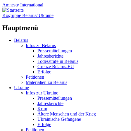
Amnesty
International
Kogruppe Belarus/ Ukraine
Hauptmenü
Zum
Belarus
Inhalt
Infos zu Belarus
springen
Pressemitteilungen
Jahresberichte
Todesstrafe in Belarus
Grenze Belarus-EU
Erfolge
Petitionen
Materialien zu Belarus
Ukraine
Infos zur Ukraine
Pressemitteilungen
Jahresberichte
Krim
Ältere Menschen und der Krieg
Ukrainische Gefangene
Erfolge
Petitionen