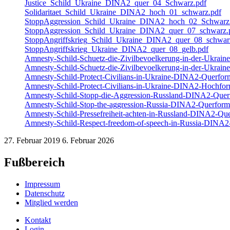
Justice_Schild_Ukraine_DINA2_quer_04_Schwarz.pdf
Solidaritaet_Schild_Ukraine_DINA2_hoch_01_schwarz.pdf
StoppAggression_Schild_Ukraine_DINA2_hoch_02_Schwarz
StoppAggression_Schild_Ukraine_DINA2_quer_07_schwarz.
StoppAngriffskrieg_Schild_Ukraine_DINA2_quer_08_schwar
StoppAngriffskrieg_Ukraine_DINA2_quer_08_gelb.pdf
Amnesty-Schild-Schuetz-die-Zivilbevoelkerung-in-der-Ukrai
Amnesty-Schild-Schuetz-die-Zivilbevoelkerung-in-der-Ukra
Amnesty-Schild-Protect-Civilians-in-Ukraine-DINA2-Querfor
Amnesty-Schild-Protect-Civilians-in-Ukraine-DINA2-Hochfor
Amnesty-Schild-Stopp-die-Aggression-Russland-DINA2-Quer
Amnesty-Schild-Stop-the-aggression-Russia-DINA2-Querform
Amnesty-Schild-Pressefreiheit-achten-in-Russland-DINA2-Qu
Amnesty-Schild-Respect-freedom-of-speech-in-Russia-DINA2
27. Februar 2019
6. Februar 2026
Fußbereich
Impressum
Datenschutz
Mitglied werden
Kontakt
Login