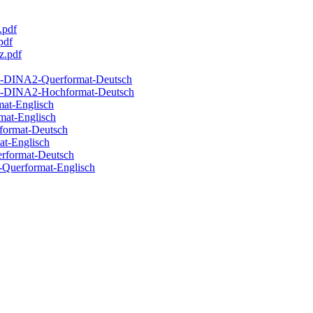
.pdf
pdf
z.pdf
ne-DINA2-Querformat-Deutsch
ine-DINA2-Hochformat-Deutsch
mat-Englisch
mat-Englisch
format-Deutsch
at-Englisch
erformat-Deutsch
-Querformat-Englisch