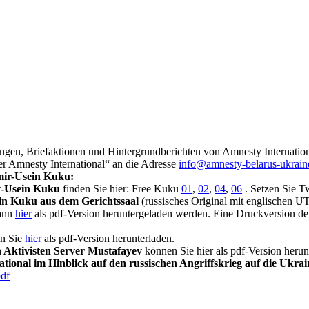
gen, Briefaktionen und Hintergrundberichten von Amnesty Internatio
ler Amnesty International“ an die Adresse
info@amnesty-belarus-ukrain
Emir-Usein Kuku:
ir-Usein Kuku
finden Sie hier: Free Kuku
01
,
02
,
04
,
06
. Setzen Sie T
in Kuku aus dem Gerichtssaal
(russisches Original mit englischen UT)
ann
hier
als pdf-Version heruntergeladen werden. Eine Druckversion d
n Sie
hier
als pdf-Version herunterladen.
n Aktivisten Server Mustafayev
können Sie hier als pdf-Version herun
ional im Hinblick auf den russischen Angriffskrieg auf die Ukrai
df