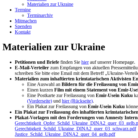
Materialien zur Ukraine
Termine
Terminarchiv
Mitmachen
Spenden
Kontakt
Materialien zur Ukraine
Petitionen und Briefe
finden Sie
hier
auf unserer Homepage.
E-Mail-Verteiler
zum Empfangen von aktuellen Pressemitteilun
schreiben Sie bitte eine Email mit dem Betreff „Ukraine-Vertei
Materialien zum inhaftierten krimtatarischen Aktivisten 
Eine Auswahl an
Bildern für die Freilassung von Em
Einen kurzen
Film mit einem Statement von Emir-Use
Eine Postkarte zur Freilassung von
Emir-Usein Kuku
k
(Vorderseite)
und
hier (Rückseite)
.
Ein Plakat zur Freilassung von
Emir-Usein Kuku
könne
Ein Plakat zur Freilassung
des inhaftierten krimtatarische
Plakat-Vorlagen mit den Forderungen von Amnesty Internat
Gerechtigkeit_Opfer_Schild_Ukraine_DINA2_quer_03_gelb.p
Gerechtigkeit_Schild_Ukraine_DINA2_quer_03_schwarz.pdf
Justice_Schild_Ukraine_DINA2_quer_04_gelb.pdf