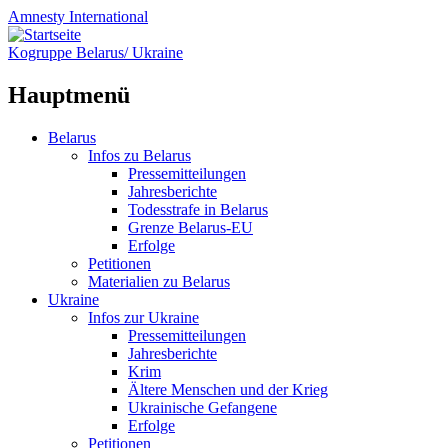
Amnesty
International
Kogruppe Belarus/ Ukraine
Hauptmenü
Zum
Belarus
Inhalt
Infos zu Belarus
springen
Pressemitteilungen
Jahresberichte
Todesstrafe in Belarus
Grenze Belarus-EU
Erfolge
Petitionen
Materialien zu Belarus
Ukraine
Infos zur Ukraine
Pressemitteilungen
Jahresberichte
Krim
Ältere Menschen und der Krieg
Ukrainische Gefangene
Erfolge
Petitionen