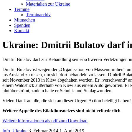
Materialien zur Ukraine
Termine
Terminarchiv
Mitmachen
Spenden
Kontakt
Ukraine: Dmitrii Bulatov darf i
Dmitrii Bulatov darf zur Behandlung seiner schweren Verletzungen i
Dmitrii Bulatov ist wegen der „Organisation von Massenunruhen“ unt
ins Ausland zu reisen, um sich dort behandeln zu lassen. Dmitrii Bul
seit November 2013 in Kiew abgehalten werden. Er „verschwand“ am 2
einem Waldstück außerhalb von Kiew aus einem Auto geworfen. Er ko
blutüberströmt, zudem hatte er Schnitt- und Schlagwunden.
Vielen Dank an alle, die sich an dieser Urgent Action beteiligt haben
Weitere Appelle des Eilaktionsnetzes sind nicht erforderlich
Weitere Informationen als pdf zum Download
Info
,
Ukraine
3. Februar 2014
1. April 2019