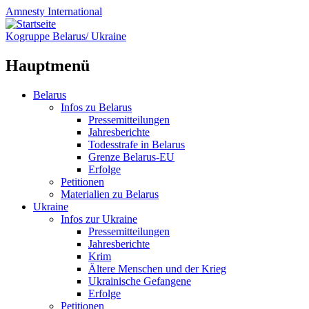
Amnesty
International
Kogruppe Belarus/ Ukraine
Hauptmenü
Zum
Belarus
Inhalt
Infos zu Belarus
springen
Pressemitteilungen
Jahresberichte
Todesstrafe in Belarus
Grenze Belarus-EU
Erfolge
Petitionen
Materialien zu Belarus
Ukraine
Infos zur Ukraine
Pressemitteilungen
Jahresberichte
Krim
Ältere Menschen und der Krieg
Ukrainische Gefangene
Erfolge
Petitionen